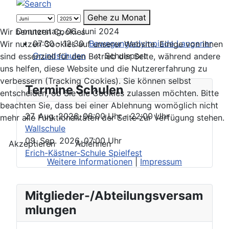
Gehe zu Monat
Donnerstag, 06. Juni 2024
Wir benutzen Cookies
07:30 - 12:30
Bewegungsolympiade Langener
Wir nutzen Cookies auf unserer Website. Einige von ihnen
Grundschulen
:: Schulsport
sind essenziell für den Betrieb der Seite, während andere
uns helfen, diese Website und die Nutzererfahrung zu
verbessern (Tracking Cookies). Sie können selbst
Termine Schulen
entscheiden, ob Sie die Cookies zulassen möchten. Bitte
beachten Sie, dass bei einer Ablehnung womöglich nicht
27. Aug. 2026
,
08:00 Uhr
- 22:00 Uhr
mehr alle Funktionalitäten der Seite zur Verfügung stehen.
Wallschule
09. Sep. 2026
,
07:00 Uhr
Akzeptieren
Ablehnen
Erich-Kästner-Schule Spielfest
Weitere Informationen
|
Impressum
Mitglieder-/Abteilungsversam
mlungen