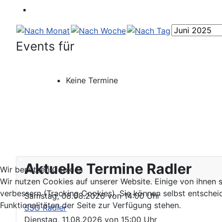
Events für
Keine Termine
Aktuelle Termine Radler
Wir benutzen Cookies
Wir nutzen Cookies auf unserer Website. Einige von ihnen s
verbessern (Tracking Cookies). Sie können selbst entschei
Samstag, 08.08.2026
von
14:00 Uhr
Funktionalitäten der Seite zur Verfügung stehen.
SSG Radler
Dienstag, 11.08.2026
von
15:00 Uhr