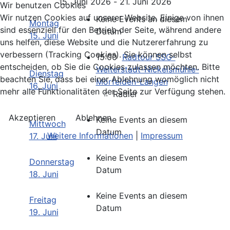
15. Juni 2026 - 21. Juni 2026
Wir benutzen Cookies
Wir nutzen Cookies auf unserer Website. Einige von ihnen
Keine Events an diesem
Montag
sind essenziell für den Betrieb der Seite, während andere
Datum
15. Juni
uns helfen, diese Website und die Nutzererfahrung zu
verbessern (Tracking Cookies). Sie können selbst
15:00
Radtour SSG-
entscheiden, ob Sie die Cookies zulassen möchten. Bitte
Weiterstadt-Nickelsmühle-
Dienstag
beachten Sie, dass bei einer Ablehnung womöglich nicht
Mörfelden-Langen
16. Juni
mehr alle Funktionalitäten der Seite zur Verfügung stehen.
:: Radler
Akzeptieren
Ablehnen
Keine Events an diesem
Mittwoch
Datum
Weitere Informationen
|
Impressum
17. Juni
Keine Events an diesem
Donnerstag
Datum
18. Juni
Keine Events an diesem
Freitag
Datum
19. Juni