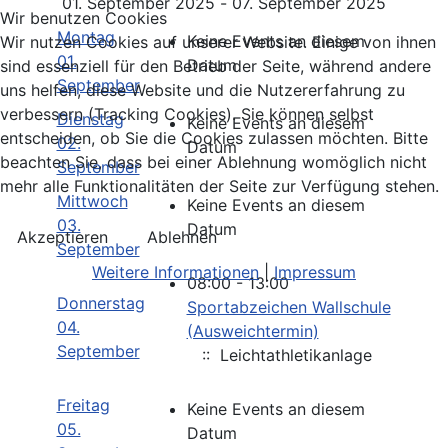
01. September 2025 - 07. September 2025
Wir benutzen Cookies
Montag
Keine Events an diesem
Wir nutzen Cookies auf unserer Website. Einige von ihnen
01.
Datum
sind essenziell für den Betrieb der Seite, während andere
September
uns helfen, diese Website und die Nutzererfahrung zu
verbessern (Tracking Cookies). Sie können selbst
Dienstag
Keine Events an diesem
entscheiden, ob Sie die Cookies zulassen möchten. Bitte
02.
Datum
beachten Sie, dass bei einer Ablehnung womöglich nicht
September
mehr alle Funktionalitäten der Seite zur Verfügung stehen.
Mittwoch
Keine Events an diesem
03.
Datum
Akzeptieren
Ablehnen
September
Weitere Informationen
|
Impressum
08:00 - 13:00
Donnerstag
Sportabzeichen Wallschule
04.
(Ausweichtermin)
September
:: Leichtathletikanlage
Freitag
Keine Events an diesem
05.
Datum