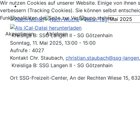
Wir nutzen Cookies auf unserer Website. Einige von ihnen s
verbessern (Tracking Cookies). Sie können selbst entschei
Funktionalitäten der Seite zur Verfügung stehen.
Akzeptieren
Ablehnen
Kreisliga B: SSG Langen II - SG Götzenhain
Sonntag, 11. Mai 2025, 13:00 - 15:00
Aufrufe
: 4027
Kontakt
Chr. Staubach,
christian.staubach@ssg-langen
Kreisliga B: SSG Langen II - SG Götzenhain
Ort
SSG-Freizeit-Center, An der Rechten Wiese 15, 6