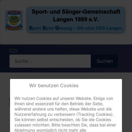
Search
Suchen
alle Belegungs- und
Wir benutzen Cookies
Veranstaltungstermine
Wir nutzen Cookies auf unserer Website. Einige von
ihnen sind essenziell für den Betrieb der Seite,
während andere uns helfen, diese Website und die
Nutzererfahrung zu verbessern (Tracking Cookies).
Sparkassen-Cup: FC Anbessa
Sie können selbst entscheiden, ob Sie die Cookies
zulassen möchten. Bitte beachten Sie, dass bei einer
Ablehnung womöglich nicht mehr alle