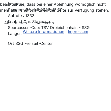
Langen
beachten Sie, dass bei einer Ablehnung womöglich nicht
Sonntag, 26. Juli 2026, 13:30
mehr alle Funktionalitäten der Seite zur Verfügung stehen.
Aufrufe
: 1333
Kontakt
Chr. Staubach
Akzeptieren
Ablehnen
Sparcassen-Cup:
TSV Dreieichenhain - SSG
Weitere Informationen
|
Impressum
Langen
Ort
SSG Freizeit-Center