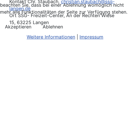
Kontakt
Chr. Staubach,
christian.staubach@ssg-
beachten Sie, dass bei einer Ablehnung womöglich nicht
langen.de
mehr alle Funktionalitäten der Seite zur Verfügung stehen.
Ort
SSG- Freizeit-Center, An der Rechten Wiese
15, 63225 Langen
Akzeptieren
Ablehnen
Weitere Informationen
|
Impressum