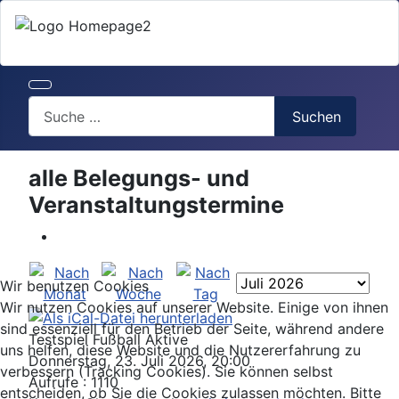
Search
Suchen
alle Belegungs- und
Veranstaltungstermine
Wir benutzen Cookies
Wir nutzen Cookies auf unserer Website. Einige von ihnen
sind essenziell für den Betrieb der Seite, während andere
Testspiel Fußball Aktive
uns helfen, diese Website und die Nutzererfahrung zu
Donnerstag, 23. Juli 2026, 20:00
verbessern (Tracking Cookies). Sie können selbst
Aufrufe
: 1110
entscheiden, ob Sie die Cookies zulassen möchten. Bitte